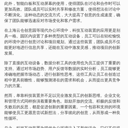
此外，智能白板和互动屏幕的使用，使得团队在讨论和合作时可以
更加高效。团队成员可以实时共享和修改方案，使得想法在讨论中
不断演化。这种动态的交流方式，大大提高了创意的生成速度，确
保了团队能够迅速应对市场变化和客户需求。
在上海云仓创意园等现代办公环境中，科技互动装置的应用更是别
具一格。园区内设置了多种类型的互动设备，员工可以在轻松愉悦
的环境中进行创意讨论和项目规划。通过这些装置，团队成员不仅
能更好地进行信息共享，还能在互动中激发灵感，推动项目的创新
发展。
除了直接的互动设备，数据分析工具的使用也为员工提供了重要的
支持。通过对市场趋势、用户反馈等数据的实时分析，员工能够更
准确地把握市场动态，进行创新性思考。这些工具让员工在创造过
程中更具前瞻性，能够预测潜在的需求和机会，从而提出更具竞争
力的方案。
然而，单靠科技装置并不足以完全激发员工的创新思维。企业文化
和管理方式同样扮演着重要角色。鼓励开放的交流、积极的反馈和
失败后的反思，都是促进创新的重要因素。一个包容和支持的环境
能够使员工更愿意尝试新想法，分享彼此的创意，从而形成一种良
性循环。
总之，科技互动装置为现代办公环境注入了新的活力，它们不仅提